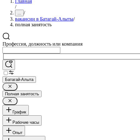
Главная
/
/
...
вакансии в Батагай-Алыты
/
полная занятость
Профессия, должность или компания
Батагай-Алыта
Полная занятость
График
Рабочие часы
Опыт