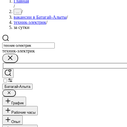
Главная
/
/
...
вакансии в Батагай-Алыты
/
техник-электрик
/
за сутки
техник-электрик
Батагай-Алыта
График
Рабочие часы
Опыт