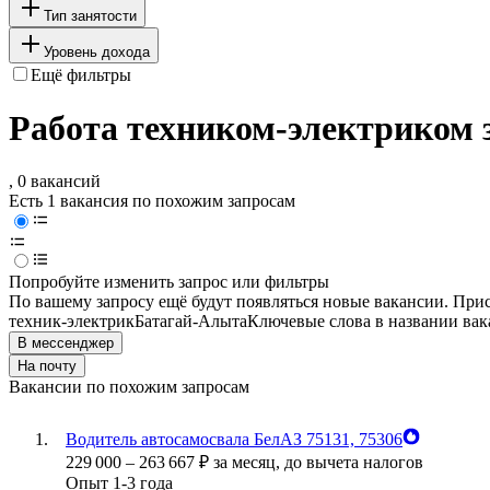
Тип занятости
Уровень дохода
Ещё фильтры
Работа техником-электриком 
, 0 вакансий
Есть 1 вакансия по похожим запросам
Попробуйте изменить запрос или фильтры
По вашему запросу ещё будут появляться новые вакансии. При
техник-электрик
Батагай-Алыта
Ключевые слова в названии вак
В мессенджер
На почту
Вакансии по похожим запросам
Водитель автосамосвала БелАЗ 75131, 75306
229 000
–
263 667
₽
за месяц,
до вычета налогов
Опыт 1-3 года