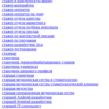
стажер в юридическую фирму
стажер-копирайтер
стажер-оператор
стажер-оператор на дому
стажер отдела качества
стажер отдела маркетинга
стажер отдела подбора персонала
стажер отдела продаж
стажер по контекстной рекламе
стажер по продажам
стажер-разработчик Java
стажер-тестировщик
сталевар
станочник
станочник деревообрабатывающих станков
станочник-универсал
станочник широкого профиля
старшая горничная
старшая медицинская сестра в стоматологию
старшая медицинская сестра стоматологической клиники
старшая медсестра
старшая операционная медицинская сестра
старший Android-разработчик
старший frontend-разработчик
старший IT-специалист