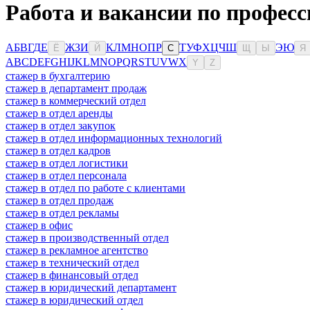
Работа и вакансии по профес
А
Б
В
Г
Д
Е
Ж
З
И
К
Л
М
Н
О
П
Р
Т
У
Ф
Х
Ц
Ч
Ш
Э
Ю
Ё
Й
С
Щ
Ы
Я
A
B
C
D
E
F
G
H
I
J
K
L
M
N
O
P
Q
R
S
T
U
V
W
X
Y
Z
стажер в бухгалтерию
стажер в департамент продаж
стажер в коммерческий отдел
стажер в отдел аренды
стажер в отдел закупок
стажер в отдел информационных технологий
стажер в отдел кадров
стажер в отдел логистики
стажер в отдел персонала
стажер в отдел по работе с клиентами
стажер в отдел продаж
стажер в отдел рекламы
стажер в офис
стажер в производственный отдел
стажер в рекламное агентство
стажер в технический отдел
стажер в финансовый отдел
стажер в юридический департамент
стажер в юридический отдел