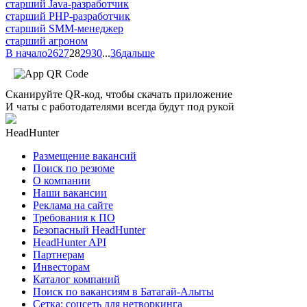
старший Java-разработчик
старший PHP-разработчик
старший SMM-менеджер
старший агроном
В начало
26
27
28
29
30
...
36
дальше
Сканируйте QR-код, чтобы скачать приложение
И чаты с работодателями всегда будут под рукой
HeadHunter
Размещение вакансий
Поиск по резюме
О компании
Наши вакансии
Реклама на сайте
Требования к ПО
Безопасный HeadHunter
HeadHunter API
Партнерам
Инвесторам
Каталог компаний
Поиск по вакансиям в Батагай-Алыты
Сетка: соцсеть для нетворкинга