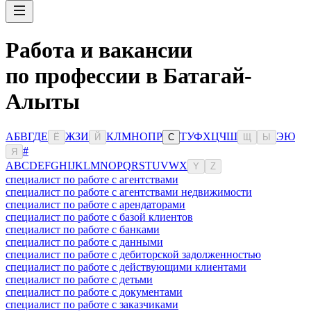
Работа и вакансии
по профессии в Батагай-
Алыты
А
Б
В
Г
Д
Е
Ж
З
И
К
Л
М
Н
О
П
Р
Т
У
Ф
Х
Ц
Ч
Ш
Э
Ю
Ё
Й
С
Щ
Ы
#
Я
A
B
C
D
E
F
G
H
I
J
K
L
M
N
O
P
Q
R
S
T
U
V
W
X
Y
Z
специалист по работе с агентствами
специалист по работе с агентствами недвижимости
специалист по работе с арендаторами
специалист по работе с базой клиентов
специалист по работе с банками
специалист по работе с данными
специалист по работе с дебиторской задолженностью
специалист по работе с действующими клиентами
специалист по работе с детьми
специалист по работе с документами
специалист по работе с заказчиками