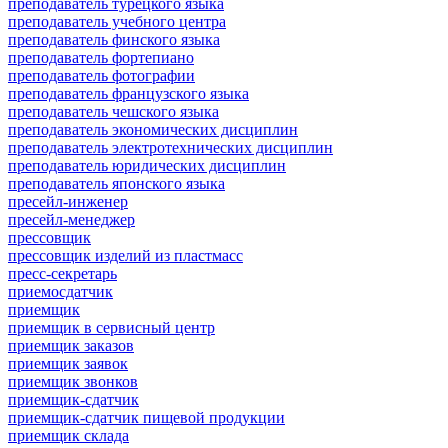
преподаватель турецкого языка
преподаватель учебного центра
преподаватель финского языка
преподаватель фортепиано
преподаватель фотографии
преподаватель французского языка
преподаватель чешского языка
преподаватель экономических дисциплин
преподаватель электротехнических дисциплин
преподаватель юридических дисциплин
преподаватель японского языка
пресейл-инженер
пресейл-менеджер
прессовщик
прессовщик изделий из пластмасс
пресс-секретарь
приемосдатчик
приемщик
приемщик в сервисный центр
приемщик заказов
приемщик заявок
приемщик звонков
приемщик-сдатчик
приемщик-сдатчик пищевой продукции
приемщик склада