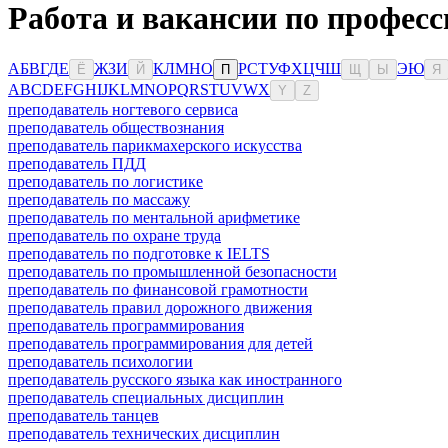
Работа и вакансии по профес
А
Б
В
Г
Д
Е
Ж
З
И
К
Л
М
Н
О
Р
С
Т
У
Ф
Х
Ц
Ч
Ш
Э
Ю
Ё
Й
П
Щ
Ы
Я
A
B
C
D
E
F
G
H
I
J
K
L
M
N
O
P
Q
R
S
T
U
V
W
X
Y
Z
преподаватель ногтевого сервиса
преподаватель обществознания
преподаватель парикмахерского искусства
преподаватель ПДД
преподаватель по логистике
преподаватель по массажу
преподаватель по ментальной арифметике
преподаватель по охране труда
преподаватель по подготовке к IELTS
преподаватель по промышленной безопасности
преподаватель по финансовой грамотности
преподаватель правил дорожного движения
преподаватель программирования
преподаватель программирования для детей
преподаватель психологии
преподаватель русского языка как иностранного
преподаватель специальных дисциплин
преподаватель танцев
преподаватель технических дисциплин