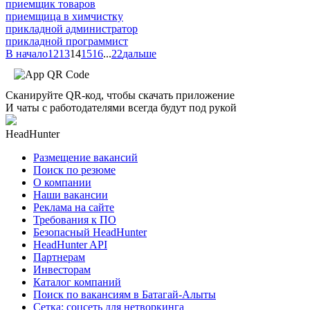
приемщик товаров
приемщица в химчистку
прикладной администратор
прикладной программист
В начало
12
13
14
15
16
...
22
дальше
Сканируйте QR-код, чтобы скачать приложение
И чаты с работодателями всегда будут под рукой
HeadHunter
Размещение вакансий
Поиск по резюме
О компании
Наши вакансии
Реклама на сайте
Требования к ПО
Безопасный HeadHunter
HeadHunter API
Партнерам
Инвесторам
Каталог компаний
Поиск по вакансиям в Батагай-Алыты
Сетка: соцсеть для нетворкинга