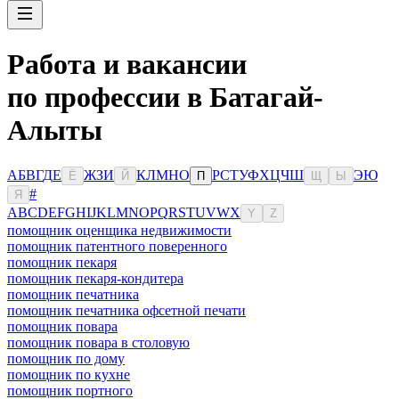
Работа и вакансии
по профессии в Батагай-
Алыты
А
Б
В
Г
Д
Е
Ж
З
И
К
Л
М
Н
О
Р
С
Т
У
Ф
Х
Ц
Ч
Ш
Э
Ю
Ё
Й
П
Щ
Ы
#
Я
A
B
C
D
E
F
G
H
I
J
K
L
M
N
O
P
Q
R
S
T
U
V
W
X
Y
Z
помощник оценщика недвижимости
помощник патентного поверенного
помощник пекаря
помощник пекаря-кондитера
помощник печатника
помощник печатника офсетной печати
помощник повара
помощник повара в столовую
помощник по дому
помощник по кухне
помощник портного