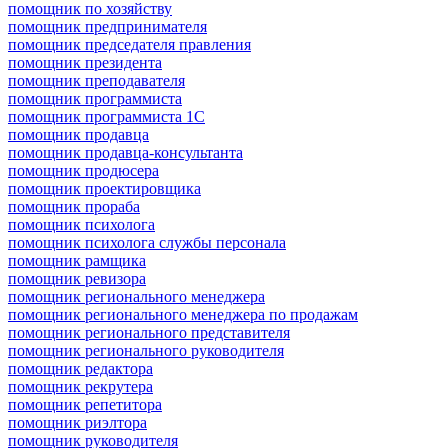
помощник по хозяйству
помощник предпринимателя
помощник председателя правления
помощник президента
помощник преподавателя
помощник программиста
помощник программиста 1С
помощник продавца
помощник продавца-консультанта
помощник продюсера
помощник проектировщика
помощник прораба
помощник психолога
помощник психолога службы персонала
помощник рамщика
помощник ревизора
помощник регионального менеджера
помощник регионального менеджера по продажам
помощник регионального представителя
помощник регионального руководителя
помощник редактора
помощник рекрутера
помощник репетитора
помощник риэлтора
помощник руководителя