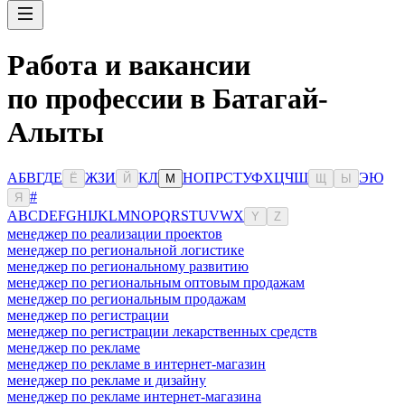
Работа и вакансии
по профессии в Батагай-
Алыты
А
Б
В
Г
Д
Е
Ж
З
И
К
Л
Н
О
П
Р
С
Т
У
Ф
Х
Ц
Ч
Ш
Э
Ю
Ё
Й
М
Щ
Ы
#
Я
A
B
C
D
E
F
G
H
I
J
K
L
M
N
O
P
Q
R
S
T
U
V
W
X
Y
Z
менеджер по реализации проектов
менеджер по региональной логистике
менеджер по региональному развитию
менеджер по региональным оптовым продажам
менеджер по региональным продажам
менеджер по регистрации
менеджер по регистрации лекарственных средств
менеджер по рекламе
менеджер по рекламе в интернет-магазин
менеджер по рекламе и дизайну
менеджер по рекламе интернет-магазина