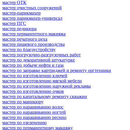
мастер ОТК
мастер очистных сооружений
мастер-парикмахер
мастер парикмахер-универсал
мастер ПГС
мастер педикюра
мастер перманентного макияжа
мастер печатного цеха
мастер пищевого производства
мастер по благоустройству
мастер погрузочно-разгрузочных работ
мастер по декоративной штукатурке
мастер по добыче нефти и газа
мастер по заправке картриджей и ремонту оргтехники
мастер по изготовлению ключей
мастер по изготовлению мягкой мебели
мастер по изготовлению наружной рекламы
мастер по изготовлению очков
мастер по капитальному ремонту скважин
мастер по маникюру
мастер по наращиванию волос
мастер по наращиванию ногтей
мастер по наращиванию ресниц
мастер по озеленению
мастер по перманентному макияжу