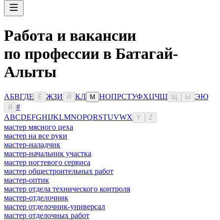
Работа и вакансии
по профессии в Батагай-
Алыты
А
Б
В
Г
Д
Е
Ж
З
И
К
Л
Н
О
П
Р
С
Т
У
Ф
Х
Ц
Ч
Ш
Э
Ю
Ё
Й
М
Щ
Ы
#
Я
A
B
C
D
E
F
G
H
I
J
K
L
M
N
O
P
Q
R
S
T
U
V
W
X
Y
Z
мастер мясного цеха
мастер на все руки
мастер-наладчик
мастер-начальник участка
мастер ногтевого сервиса
мастер общестроительных работ
мастер-оптик
мастер отдела технического контроля
мастер-отделочник
мастер отделочник-универсал
мастер отделочных работ