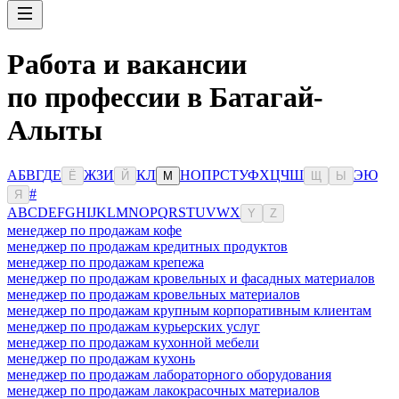
Работа и вакансии
по профессии в Батагай-
Алыты
А
Б
В
Г
Д
Е
Ж
З
И
К
Л
Н
О
П
Р
С
Т
У
Ф
Х
Ц
Ч
Ш
Э
Ю
Ё
Й
М
Щ
Ы
#
Я
A
B
C
D
E
F
G
H
I
J
K
L
M
N
O
P
Q
R
S
T
U
V
W
X
Y
Z
менеджер по продажам кофе
менеджер по продажам кредитных продуктов
менеджер по продажам крепежа
менеджер по продажам кровельных и фасадных материалов
менеджер по продажам кровельных материалов
менеджер по продажам крупным корпоративным клиентам
менеджер по продажам курьерских услуг
менеджер по продажам кухонной мебели
менеджер по продажам кухонь
менеджер по продажам лабораторного оборудования
менеджер по продажам лакокрасочных материалов