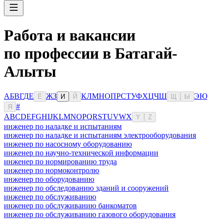
Работа и вакансии
по профессии в Батагай-
Алыты
А
Б
В
Г
Д
Е
Ж
З
К
Л
М
Н
О
П
Р
С
Т
У
Ф
Х
Ц
Ч
Ш
Э
Ю
Ё
И
Й
Щ
Ы
#
Я
A
B
C
D
E
F
G
H
I
J
K
L
M
N
O
P
Q
R
S
T
U
V
W
X
Y
Z
инженер по наладке и испытаниям
инженер по наладке и испытаниям электрооборудования
инженер по насосному оборудованию
инженер по научно-технической информации
инженер по нормированию труда
инженер по нормоконтролю
инженер по оборудованию
инженер по обследованию зданий и сооружений
инженер по обслуживанию
инженер по обслуживанию банкоматов
инженер по обслуживанию газового оборудования