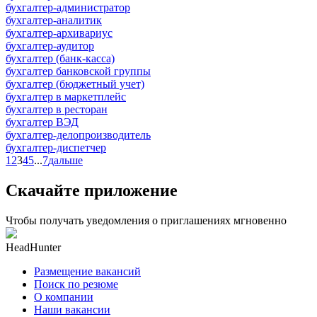
бухгалтер-администратор
бухгалтер-аналитик
бухгалтер-архивариус
бухгалтер-аудитор
бухгалтер (банк-касса)
бухгалтер банковской группы
бухгалтер (бюджетный учет)
бухгалтер в маркетплейс
бухгалтер в ресторан
бухгалтер ВЭД
бухгалтер-делопроизводитель
бухгалтер-диспетчер
1
2
3
4
5
...
7
дальше
Скачайте приложение
Чтобы получать уведомления о приглашениях мгновенно
HeadHunter
Размещение вакансий
Поиск по резюме
О компании
Наши вакансии