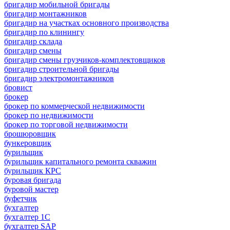
бригадир мобильной бригады
бригадир монтажников
бригадир на участках основного производства
бригадир по клинингу
бригадир склада
бригадир смены
бригадир смены грузчиков-комплектовщиков
бригадир строительной бригады
бригадир электромонтажников
бровист
брокер
брокер по коммерческой недвижимости
брокер по недвижимости
брокер по торговой недвижимости
брошюровщик
бункеровщик
бурильщик
бурильщик капитального ремонта скважин
бурильщик КРС
буровая бригада
буровой мастер
буфетчик
бухгалтер
бухгалтер 1C
бухгалтер SAP