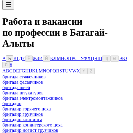
Работа и вакансии
по профессии в Батагай-
Алыты
А
В
Г
Д
Е
Ж
З
И
К
Л
М
Н
О
П
Р
С
Т
У
Ф
Х
Ц
Ч
Ш
Э
Ю
Б
Ё
Й
Щ
Ы
#
Я
A
B
C
D
E
F
G
H
I
J
K
L
M
N
O
P
Q
R
S
T
U
V
W
X
Y
Z
бригада стяжечников
бригада фасадчиков
бригада швей
бригада штукатуров
бригада электромонтажников
бригадир
бригадир горячего цеха
бригадир грузчиков
бригадир клининга
бригадир кондитерского цеха
бригадир-логист грузчиков