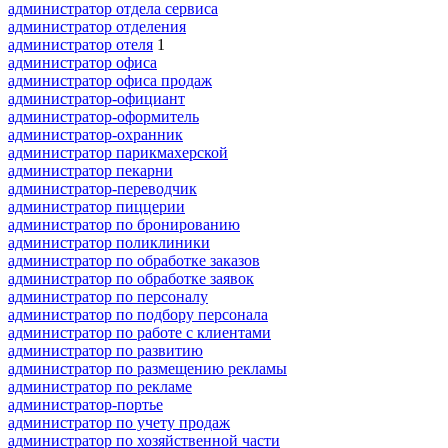
администратор отдела сервиса
администратор отделения
администратор отеля
1
администратор офиса
администратор офиса продаж
администратор-официант
администратор-оформитель
администратор-охранник
администратор парикмахерской
администратор пекарни
администратор-переводчик
администратор пиццерии
администратор по бронированию
администратор поликлиники
администратор по обработке заказов
администратор по обработке заявок
администратор по персоналу
администратор по подбору персонала
администратор по работе с клиентами
администратор по развитию
администратор по размещению рекламы
администратор по рекламе
администратор-портье
администратор по учету продаж
администратор по хозяйственной части