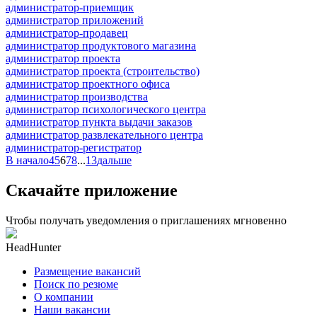
администратор-приемщик
администратор приложений
администратор-продавец
администратор продуктового магазина
администратор проекта
администратор проекта (строительство)
администратор проектного офиса
администратор производства
администратор психологического центра
администратор пункта выдачи заказов
администратор развлекательного центра
администратор-регистратор
В начало
4
5
6
7
8
...
13
дальше
Скачайте приложение
Чтобы получать уведомления о приглашениях мгновенно
HeadHunter
Размещение вакансий
Поиск по резюме
О компании
Наши вакансии