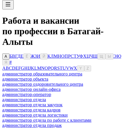
Работа и вакансии
по профессии в Батагай-
Алыты
Б
В
Г
Д
Е
Ж
З
И
К
Л
М
Н
О
П
Р
С
Т
У
Ф
Х
Ц
Ч
Ш
Э
Ю
А
Ё
Й
Щ
Ы
#
Я
A
B
C
D
E
F
G
H
I
J
K
L
M
N
O
P
Q
R
S
T
U
V
W
X
Y
Z
администратор образовательного центра
администратор объекта
администратор оздоровительного центра
администратор онлайн-офиса
администратор-оператор
администратор отдела
администратор отдела закупок
администратор отдела кадров
администратор отдела логистики
администратор отдела по работе с клиентами
администратор отдела продаж