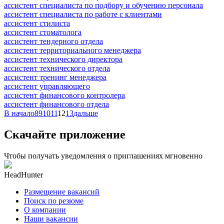
ассистент специалиста по подбору и обучению персонала
ассистент специалиста по работе с клиентами
ассистент стилиста
ассистент стоматолога
ассистент тендерного отдела
ассистент территориального менеджера
ассистент технического директора
ассистент технического отдела
ассистент тренинг менеджера
ассистент управляющего
ассистент финансового контролера
ассистент финансового отдела
В начало
8
9
10
11
12
13
дальше
Скачайте приложение
Чтобы получать уведомления о приглашениях мгновенно
HeadHunter
Размещение вакансий
Поиск по резюме
О компании
Наши вакансии