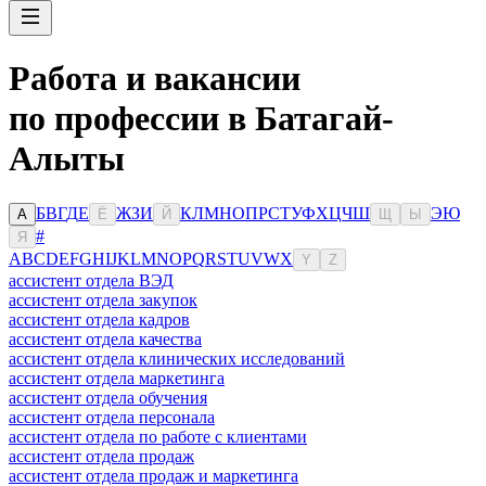
Работа и вакансии
по профессии в Батагай-
Алыты
Б
В
Г
Д
Е
Ж
З
И
К
Л
М
Н
О
П
Р
С
Т
У
Ф
Х
Ц
Ч
Ш
Э
Ю
А
Ё
Й
Щ
Ы
#
Я
A
B
C
D
E
F
G
H
I
J
K
L
M
N
O
P
Q
R
S
T
U
V
W
X
Y
Z
ассистент отдела ВЭД
ассистент отдела закупок
ассистент отдела кадров
ассистент отдела качества
ассистент отдела клинических исследований
ассистент отдела маркетинга
ассистент отдела обучения
ассистент отдела персонала
ассистент отдела по работе с клиентами
ассистент отдела продаж
ассистент отдела продаж и маркетинга