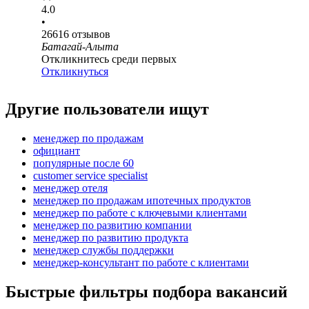
4.0
•
26616
отзывов
Батагай-Алыта
Откликнитесь среди первых
Откликнуться
Другие пользователи ищут
менеджер по продажам
официант
популярные после 60
customer service specialist
менеджер отеля
менеджер по продажам ипотечных продуктов
менеджер по работе с ключевыми клиентами
менеджер по развитию компании
менеджер по развитию продукта
менеджер службы поддержки
менеджер-консультант по работе с клиентами
Быстрые фильтры подбора вакансий