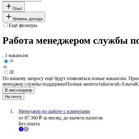
Опыт
Уровень дохода
Ещё фильтры
Работа менеджером службы п
, 1 вакансия
По вашему запросу ещё будут появляться новые вакансии. При
менеджер службы поддержки
Полная занятость
Батагай-Алыта
К
В мессенджер
На почту
Менеджер по работе с клиентами
от
87 360
₽
за месяц,
до вычета налогов
Без опыта