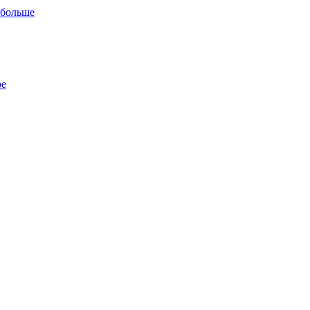
 больше
ре