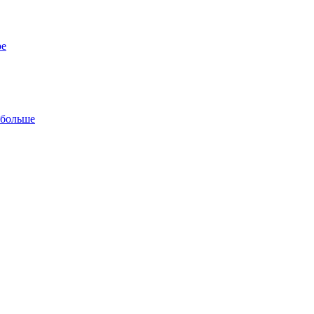
ре
 больше