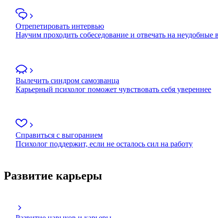
Отрепетировать интервью
Научим проходить собеседование и отвечать на неудобные
Вылечить синдром самозванца
Карьерный психолог поможет чувствовать себя увереннее
Справиться с выгоранием
Психолог поддержит, если не осталось сил на работу
Развитие карьеры
Развитие навыков и карьеры