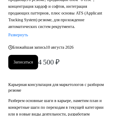
концентрация хардоф и софтов, интеграция
С чем помогу:
продающих паттернов, плюс основы ATS (Applicant
• Разобрать и переупаковать резюме - в формат, который
Tracking System) резюме, для прохождение
работает на рынке
автоматических систем рекрутмента.
• Выбрать карьерное направление и составить конкретный
Развернуть
план перехода
• Оценить рыночную стоимость опыта и выявить реальные
Ближайшая запись
10 августа 2026
пробелы в компетенциях
• Пересобрать карьерную стратегию - сменить компанию,
4 500
₽
Записаться
индустрию или трек
• Нанимать, мотивировать и развивать команду
• Выстроить маркетинговую функцию и
Карьерная консультация для маркетологов с разбором
коммуникационную стратегию в компании
резюме
Кому могу помочь:
Разберем основные шаги в карьере, наметим план и
• Специалистам в маркетинге - бренд-менеджмент / digital /
конкретные шаги по переходам в текущей категории
SMM / PR / аналитика, - которые растут к уровню Senior,
или в новые виды деятельности, разработаем