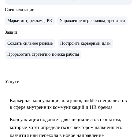
компаниях с нуля, создавал и внедрял EVP, и новые
концепции бренда работодателя
Специализации
• организовывал различные мероприятия от 10 до 1000
Маркетинг, реклама, PR
Управление персоналом, тренинги
человек для внешних и внутренних участников
• сейчас развиваю бренд работодателя в лидере HR-tech
Задачи
России.
Создать сильное резюме
Построить карьерный план
• спикер профильных конференций и эксперт в области
Проработать стратегию поиска работы
развития HR-бренда
С чем помогу:
• сформулировать карьерную цель и разработать план для
Услуги
ее достижения
• определить ваши сильные стороны и навыки,
Карьерная консультация для junior, middle специалистов
необходимые для достижения этой цели
в сфере внутренних коммуникаций и HR-бренда
• подготовиться к карьерному переходу в сферу
Консультация подойдет для специалистов с опытом,
внутренних коммуникаций, HR-бренда или
которые хотят определиться с вектором дальнейшего
корпоративного event-менеджера, особенно в ИТ-сферу
развития или перехода в новое направление
• подготовить или переработать кейсы для поиска работы