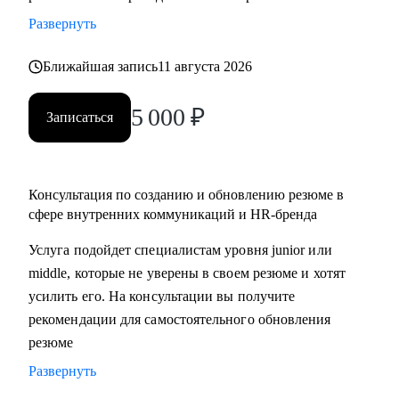
• разработать стратегию поиска работы или роста внутри
Развернуть
вашей компании
• помочь разобраться с нюансами работы по этим
Ближайшая запись
11 августа 2026
направлениями и с тем, как это устроено в различных
5 000
₽
компаниях и отраслях
Записаться
• проанализировать ваше текущее резюме и дать советы
Кому могу помочь:
Консультация по созданию и обновлению резюме в
• специалистам, которые хотят развиваться в сфере
сфере внутренних коммуникаций и HR-бренда
внутренних коммуникаций, HR-бренда, корпоративных
Услуга подойдет специалистам уровня junior или
мероприятий, комьюнити-менеджмента
middle, которые не уверены в своем резюме и хотят
• тем, кто хочет сменить карьерный трек и перейти во
усилить его. На консультации вы получите
внутриком, HR-бренд и корпоративный ивент
рекомендации для самостоятельного обновления
• специалистам уровня Junior и Middle: внутренние
резюме
коммуникации, HR-бренд, event-менеджер
Развернуть