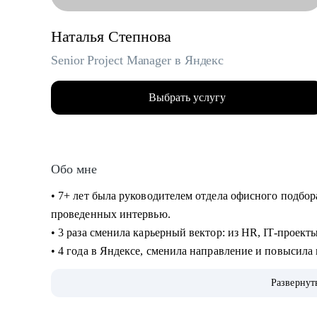
Наталья Степнова
Senior Project Manager в Яндекс
Выбрать услугу
Обо мне
• 7+ лет была руководителем отдела офисного подбор
проведенных интервью.
• 3 раза сменила карьерный вектор: из HR, IT-проект
• 4 года в Яндексе, сменила направление и повысила
• Управляла крупными проектами для Яндекс Еды.
Развернут
• Сейчас делаю проекты для Рекламной сети Яндекса (
стратегические и bizdev инициативы.