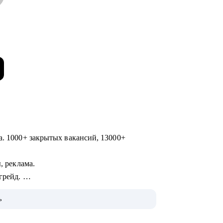
а. 1000+ закрытых вакансий, 13000+
ы, реклама.
 грейд.
ь
60 000+ пользователей), в том числе