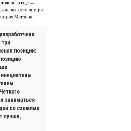
стоянно, а еще —
ожно вырасти внутри
митрия Метлина.
 разработчика
 три
менял позиции:
 позицию
ыше
л инициативы
телем
 Четкого
ел заниматься
дей со схожими
т лучше,