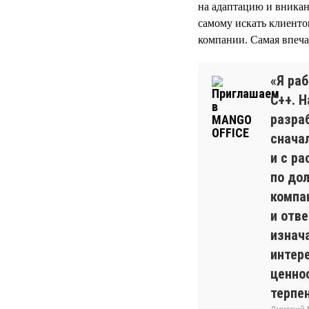
на адаптацию и вникан
самому искать клиент
компании. Самая впеча
«Я ра
С++. 
разра
снача
и с р
по до
компан
и отв
изнач
интер
ценно
терпен