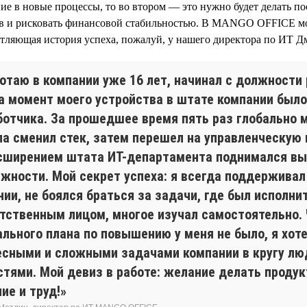
ие в новые процессы, то во втором — это нужно будет делать по
ов и рисковать финансовой стабильностью. В MANGO OFFICE м
тляющая история успеха, пожалуй, у нашего директора по ИТ Д
ботаю в компании уже 16 лет, начинал с должности
На момент моего устройства в штате компании было
ботчика. За прошедшее время пять раз глобально 
ла сменил стек, затем перешел на управленческую
асширением штата ИТ-департамента поднимался в
лжности. Мой секрет успеха: я всегда поддержива
ии, не боялся браться за задачи, где был исполни
етственным лицом, многое изучал самостоятельно.
ального плана по повышению у меня не было, я хот
есными и сложными задачами компании в кругу лю
стями. Мой девиз в работе: желание делать продук
ие и труд!»