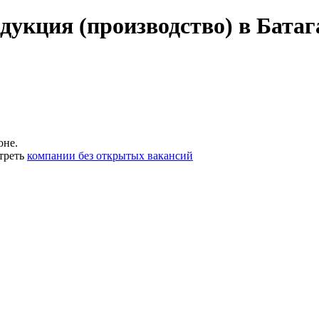
дукция (производство) в Бат
оне.
треть
компании без открытых вакансий