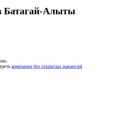
 в Батагай-Алыты
оне.
треть
компании без открытых вакансий