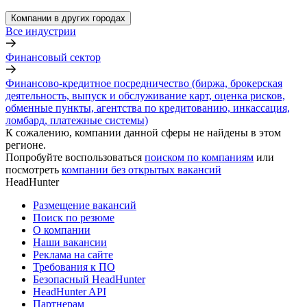
Компании в других городах
Все индустрии
Финансовый сектор
Финансово-кредитное посредничество (биржа, брокерская
деятельность, выпуск и обслуживание карт, оценка рисков,
обменные пункты, агентства по кредитованию, инкассация,
ломбард, платежные системы)
К сожалению, компании данной сферы не найдены в этом
регионе.
Попробуйте воспользоваться
поиском по компаниям
или
посмотреть
компании без открытых вакансий
HeadHunter
Размещение вакансий
Поиск по резюме
О компании
Наши вакансии
Реклама на сайте
Требования к ПО
Безопасный HeadHunter
HeadHunter API
Партнерам