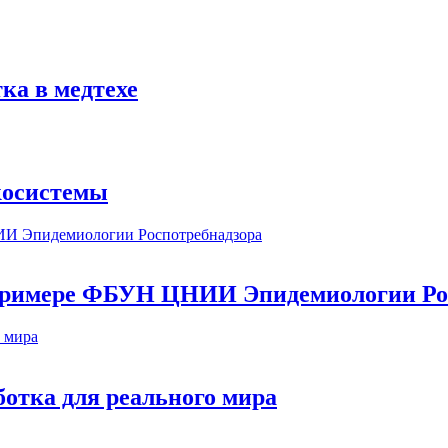
ка в медтехе
косистемы
а примере ФБУН ЦНИИ Эпидемиологии Ро
ботка для реального мира