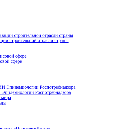
ации строительной отрасли страны
совой сфере
 Эпидемиологии Роспотребнадзора
ира