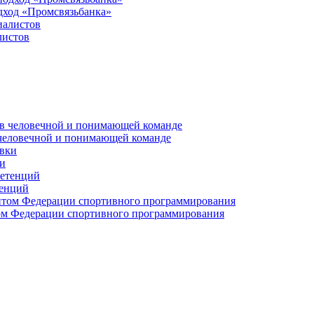
дход «Промсвязьбанка»
листов
 человечной и понимающей команде
и
тенций
м Федерации спортивного программирования