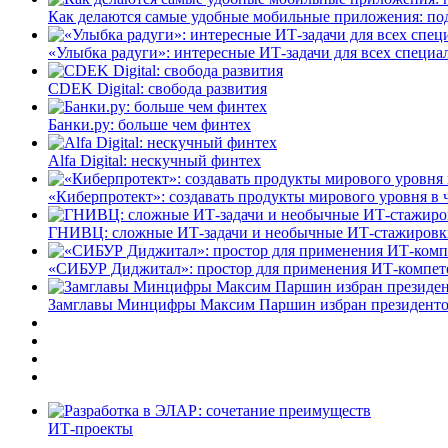
Как делаются самые удобные мобильные приложения: по
«Улыбка радуги»: интересные ИТ-задачи для всех специа
CDEK Digital: свобода развития
Банки.ру: больше чем финтех
Alfa Digital: нескучный финтех
«Киберпротект»: создавать продукты мирового уровня в
ГНИВЦ: сложные ИТ‑задачи и необычные ИТ‑стажировк
«СИБУР Диджитал»: простор для применения ИТ-компе
Замглавы Минцифры Максим Паршин избран президенто
ИТ-проекты