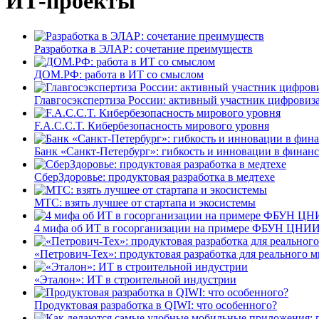
ИТ-проекты
Разработка в ЭЛАР: сочетание преимуществ
ДОМ.РФ: работа в ИТ со смыслом
Главгосэкспертиза России: активный участник цифровиз
F.A.C.C.T. Кибербезопасность мирового уровня
Банк «Санкт-Петербург»: гибкость и инновации в финан
СберЗдоровье: продуктовая разработка в медтехе
МТС: взять лучшее от стартапа и экосистемы
4 мифа об ИТ в госорганизации на примере ФБУН ЦНИИ
«Петрович-Тех»: продуктовая разработка для реального м
«Эталон»: ИТ в строительной индустрии
Продуктовая разработка в QIWI: что особенного?