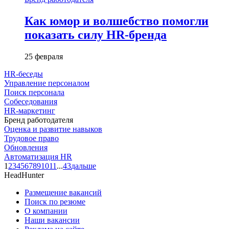
Как юмор и волшебство помогли
показать силу HR-бренда
25 февраля
HR-беседы
Управление персоналом
Поиск персонала
Собеседования
HR-маркетинг
Бренд работодателя
Оценка и развитие навыков
Трудовое право
Обновления
Автоматизация HR
1
2
3
4
5
6
7
8
9
10
11
...
43
дальше
HeadHunter
Размещение вакансий
Поиск по резюме
О компании
Наши вакансии