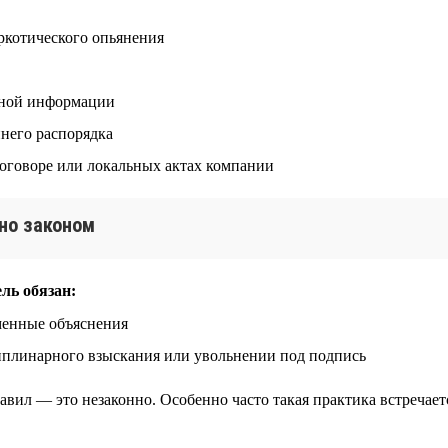
аркотического опьянения
ьной информации
него распорядка
договоре или локальных актах компании
но законом
ль обязан:
менные объяснения
иплинарного взыскания или увольнении под подпись
авил — это незаконно. Особенно часто такая практика встречает