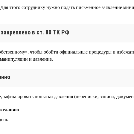
Для этого сотруднику нужно подать письменное заявление миним
закреплено в ст. 80 ТК РФ
обственному», чтобы обойти официальные процедуры и избежать
 манипуляции и давление.
онно
ние, зафиксировать попытки давления (переписки, записи, докуме
 желанию
день