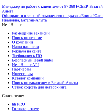
Менеджер по работе с клиентами
от
87 360
₽
СБЕР, Батагай-
Алыта
Официант в отельный комплекс
з/п не указана
Енина Юлия
Ивановна, Батагай-Алыта
HeadHunter
Размещение вакансий
Поиск по резюме
О компании
Наши вакансии
Реклама на сайте
Требования к ПО
Безопасный HeadHunter
HeadHunter API
Партнерам
Инвесторам
Каталог компаний
Поиск по вакансиям в Батагай-Алыты
Сетка: соцсеть для нетворкинга
Соискателям
hh PRO
Готовое резюме