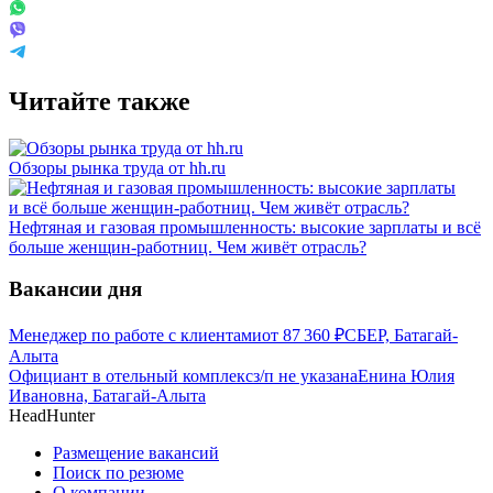
Читайте также
Обзоры рынка труда от hh.ru
Нефтяная и газовая промышленность: высокие зарплаты и всё
больше женщин-работниц. Чем живёт отрасль?
Вакансии дня
Менеджер по работе с клиентами
от
87 360
₽
СБЕР, Батагай-
Алыта
Официант в отельный комплекс
з/п не указана
Енина Юлия
Ивановна, Батагай-Алыта
HeadHunter
Размещение вакансий
Поиск по резюме
О компании