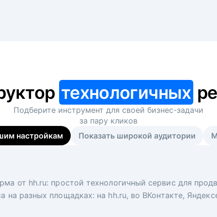
руктор
технологичных
ре
Подберите инструмент для своей
бизнес-задачи
за пару кликов
шим настройкам
Показать широкой аудитории
М
я
 рекрутер
рма от hh.ru: простой технологичный сервис для прод
 для вакансий на главной странице hh.ru. Увеличивает
под ключ. Решите, сколько кандидатов и когда вам нуж
а на разных площадках: на hh.ru, во ВКонтакте, Яндек
ологи, рекрутеры и проектные менеджеры hh.ru с цел
тов