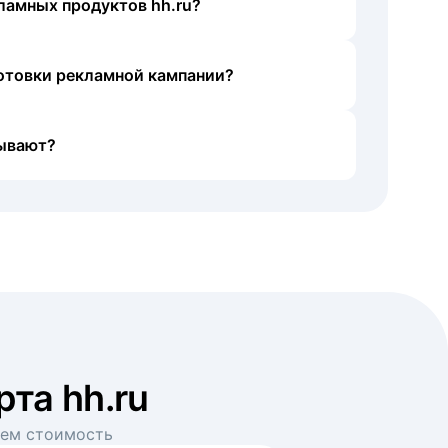
ламных продуктов hh.ru?
готовки рекламной кампании?
ывают?
рта hh.ru
аем стоимость