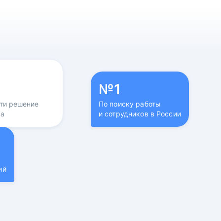
№1
йти решение
По поиску работы
са
и сотрудников в России
ий