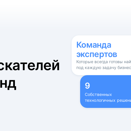
б
Команда
экспертов
скателей
Которые всегда готовы на
под каждую задачу бизне
нд
9
Собственных
технологичных решен