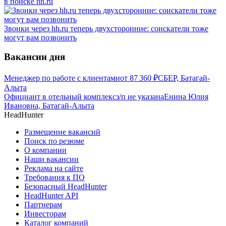
в поиске hh.ru
Звонки через hh.ru теперь двухсторонние: соискатели тоже
могут вам позвонить
Вакансии дня
Менеджер по работе с клиентами
от
87 360
₽
СБЕР, Батагай-
Алыта
Официант в отельный комплекс
з/п не указана
Енина Юлия
Ивановна, Батагай-Алыта
HeadHunter
Размещение вакансий
Поиск по резюме
О компании
Наши вакансии
Реклама на сайте
Требования к ПО
Безопасный HeadHunter
HeadHunter API
Партнерам
Инвесторам
Каталог компаний