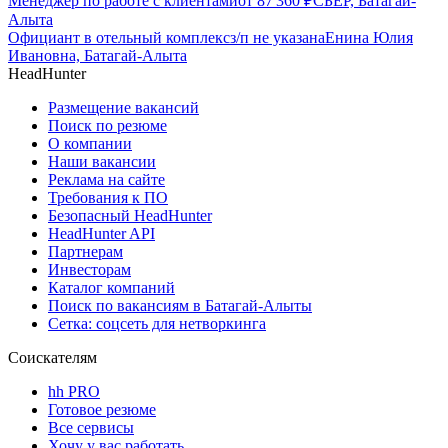
Менеджер по работе с клиентами
от
87 360
₽
СБЕР, Батагай-
Алыта
Официант в отельный комплекс
з/п не указана
Енина Юлия
Ивановна, Батагай-Алыта
HeadHunter
Размещение вакансий
Поиск по резюме
О компании
Наши вакансии
Реклама на сайте
Требования к ПО
Безопасный HeadHunter
HeadHunter API
Партнерам
Инвесторам
Каталог компаний
Поиск по вакансиям в Батагай-Алыты
Сетка: соцсеть для нетворкинга
Соискателям
hh PRO
Готовое резюме
Все сервисы
Хочу у вас работать