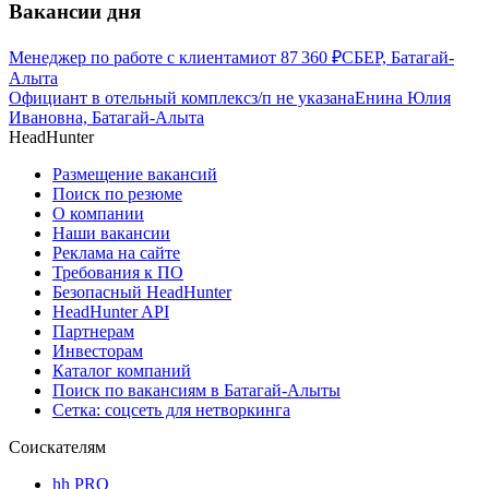
Вакансии дня
Менеджер по работе с клиентами
от
87 360
₽
СБЕР, Батагай-
Алыта
Официант в отельный комплекс
з/п не указана
Енина Юлия
Ивановна, Батагай-Алыта
HeadHunter
Размещение вакансий
Поиск по резюме
О компании
Наши вакансии
Реклама на сайте
Требования к ПО
Безопасный HeadHunter
HeadHunter API
Партнерам
Инвесторам
Каталог компаний
Поиск по вакансиям в Батагай-Алыты
Сетка: соцсеть для нетворкинга
Соискателям
hh PRO