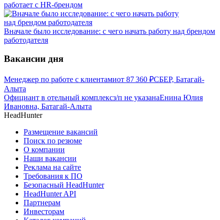
работает с HR-брендом
Вначале было исследование: с чего начать работу над брендом
работодателя
Вакансии дня
Менеджер по работе с клиентами
от
87 360
₽
СБЕР, Батагай-
Алыта
Официант в отельный комплекс
з/п не указана
Енина Юлия
Ивановна, Батагай-Алыта
HeadHunter
Размещение вакансий
Поиск по резюме
О компании
Наши вакансии
Реклама на сайте
Требования к ПО
Безопасный HeadHunter
HeadHunter API
Партнерам
Инвесторам