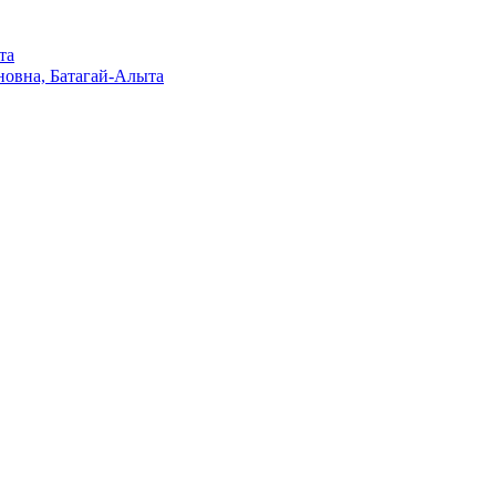
та
овна, Батагай-Алыта