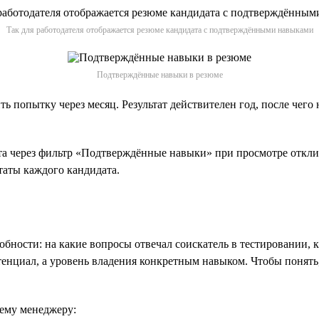
Так для работодателя отображается резюме кандидата с подтверждёнными навыками
Подтверждённые навыки в резюме
ить попытку через месяц. Результат действителен год, после че
 через фильтр «Подтверждённые навыки» при просмотре отклик
таты каждого кандидата.
бности: на какие вопросы отвечал соискатель в тестировании, ка
нциал, а уровень владения конкретным навыком. Чтобы понять, 
ему менеджеру: