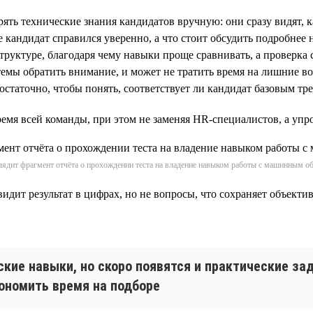
ять технические знания кандидатов вручную: они сразу видят, 
 кандидат справился уверенно, а что стоит обсудить подробнее 
руктуре, благодаря чему навыки проще сравнивать, а проверка 
темы обратить внимание, и может не тратить время на лишние в
достаточно, чтобы понять, соответствует ли кандидат базовым т
емя всей команды, при этом не заменяя HR-специалистов, а упро
лядит фрагмент отчёта о прохождении теста на владение навыком работы с машинным о
видит результат в цифрах, но не вопросы, что сохраняет объект
ские навыки, но скоро появятся и практические за
ономить время на подборе