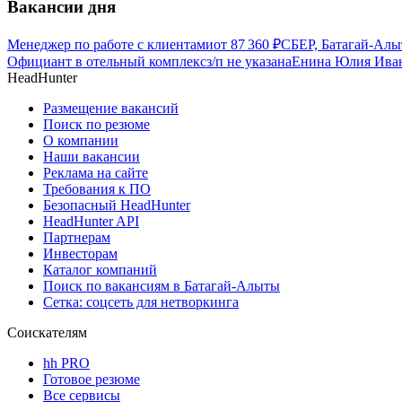
Вакансии дня
Менеджер по работе с клиентами
от
87 360
₽
СБЕР, Батагай-Алы
Официант в отельный комплекс
з/п не указана
Енина Юлия Иван
HeadHunter
Размещение вакансий
Поиск по резюме
О компании
Наши вакансии
Реклама на сайте
Требования к ПО
Безопасный HeadHunter
HeadHunter API
Партнерам
Инвесторам
Каталог компаний
Поиск по вакансиям в Батагай-Алыты
Сетка: соцсеть для нетворкинга
Соискателям
hh PRO
Готовое резюме
Все сервисы