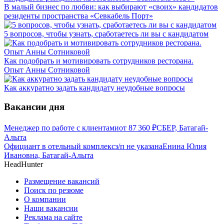
В малый бизнес по любви: как выбирают «своих» кандидатов
резиденты пространства «Севкабель Порт»
5 вопросов, чтобы узнать, сработаетесь ли вы с кандидатом
Как подобрать и мотивировать сотрудников ресторана.
Опыт Анны Сотниковой
Как аккуратно задать кандидату неудобные вопросы
Вакансии дня
Менеджер по работе с клиентами
от
87 360
₽
СБЕР, Батагай-
Алыта
Официант в отельный комплекс
з/п не указана
Енина Юлия
Ивановна, Батагай-Алыта
HeadHunter
Размещение вакансий
Поиск по резюме
О компании
Наши вакансии
Реклама на сайте