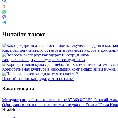
Читайте также
Как предпринимателю остановить текучесть кадров в компани
Вопросы эксперту: как удержать сотрудников
Корпоративная культура в небольших компаниях: зачем нужна 
Первый звонок кандидату: что сказать?
Вакансии дня
Менеджер по работе с клиентами
от
87 360
₽
СБЕР, Батагай-Алы
Официант в отельный комплекс
з/п не указана
Енина Юлия Иван
HeadHunter