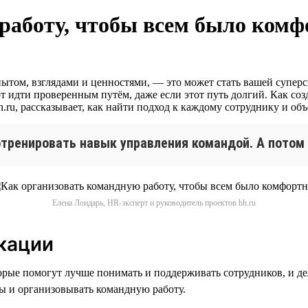
работу, чтобы всем было комф
пытом, взглядами и ценностями, — это может стать вашей супе
т идти проверенным путём, даже если этот путь долгий. Как соз
.ru, рассказывает, как найти подход к каждому сотруднику и об
отренировать навык управления командой. А потом 
Елена Лондарь, HR-эксперт и руководитель проектов hh.ru
кации
рые помогут лучше понимать и поддерживать сотрудников, и де
ы и организовывать командную работу.