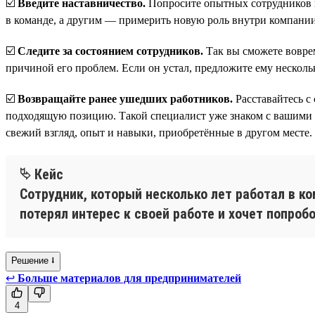
☑️
Введите наставничество.
Попросите опытных сотрудников п
в команде, а другим — примерить новую роль внутри компании
☑️
Следите за состоянием сотрудников.
Так вы сможете воврем
причиной его проблем. Если он устал, предложите ему несколь
☑️
Возвращайте ранее ушедших работников.
Расставайтесь с
подходящую позицию. Такой специалист уже знаком с вашими п
свежий взгляд, опыт и навыки, приобретённые в другом месте.
⮱ Кейс
Сотрудник, который несколько лет работал в к
потерял интерес к своей работе и хочет попроб
Решение ⭣
↩
Больше материалов для предпринимателей
4