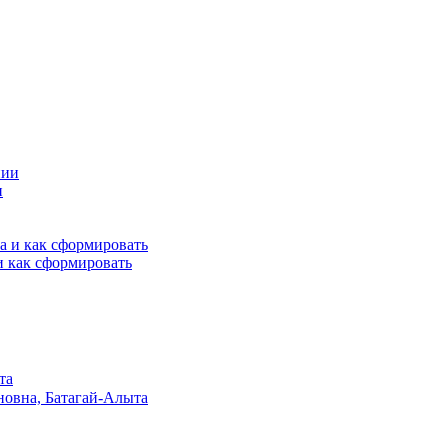
и
и как сформировать
та
овна, Батагай-Алыта