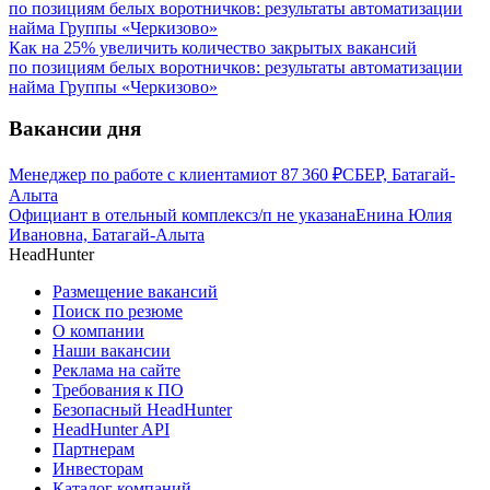
Как на 25% увеличить количество закрытых вакансий
по позициям белых воротничков: результаты автоматизации
найма Группы «Черкизово»
Вакансии дня
Менеджер по работе с клиентами
от
87 360
₽
СБЕР, Батагай-
Алыта
Официант в отельный комплекс
з/п не указана
Енина Юлия
Ивановна, Батагай-Алыта
HeadHunter
Размещение вакансий
Поиск по резюме
О компании
Наши вакансии
Реклама на сайте
Требования к ПО
Безопасный HeadHunter
HeadHunter API
Партнерам
Инвесторам
Каталог компаний