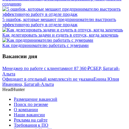
созданию
5 ошибок, которые мешают предпринимателю выстроить
эффективную работу в отделе продаж
Как делегировать задачи и ездить в отпуск, когда захочешь
Как предпринимателю работать с зумерами
Вакансии дня
Менеджер по работе с клиентами
от
87 360
₽
СБЕР, Батагай-
Алыта
Официант в отельный комплекс
з/п не указана
Енина Юлия
Ивановна, Батагай-Алыта
HeadHunter
Размещение вакансий
Поиск по резюме
О компании
Наши вакансии
Реклама на сайте
Требования к ПО