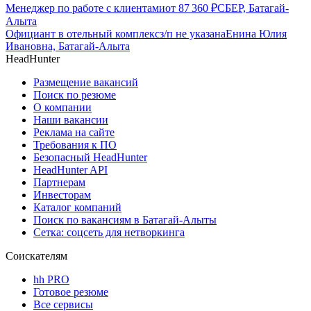
Менеджер по работе с клиентами
от
87 360
₽
СБЕР, Батагай-
Алыта
Официант в отельный комплекс
з/п не указана
Енина Юлия
Ивановна, Батагай-Алыта
HeadHunter
Размещение вакансий
Поиск по резюме
О компании
Наши вакансии
Реклама на сайте
Требования к ПО
Безопасный HeadHunter
HeadHunter API
Партнерам
Инвесторам
Каталог компаний
Поиск по вакансиям в Батагай-Алыты
Сетка: соцсеть для нетворкинга
Соискателям
hh PRO
Готовое резюме
Все сервисы