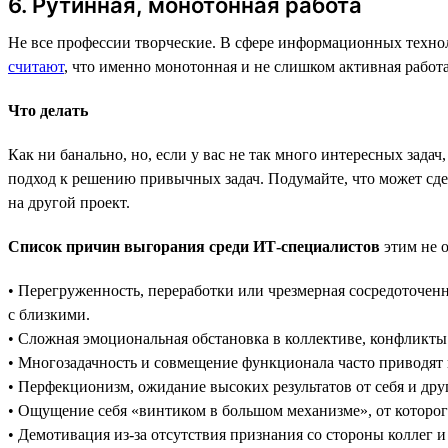
6. Рутинная, монотонная работа
Не все профессии творческие. В сфере информационных технол
считают
, что именно монотонная и не слишком активная рабо
Что делать
Как ни банально, но, если у вас не так много интересных зад
подход к решению привычных задач. Подумайте, что может сдел
на другой проект.
Список причин выгорания среди ИТ-специалистов
этим не о
• Перегруженность, переработки или чрезмерная сосредоточен
с близкими.
• Сложная эмоциональная обстановка в коллективе, конфликты
• Многозадачность и совмещение функционала часто приводят 
• Перфекционизм, ожидание высоких результатов от себя и дру
• Ощущение себя «винтиком в большом механизме», от которого
• Демотивация из-за отсутствия признания со стороны коллег и