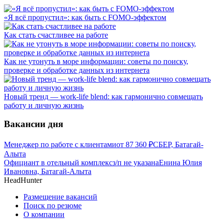
«Я всё пропустил»: как быть с FOMO-эффектом
Как стать счастливее на работе
Как не утонуть в море информации: советы по поиску,
проверке и обработке данных из интернета
Новый тренд — work-life blend: как гармонично совмещать
работу и личную жизнь
Вакансии дня
Менеджер по работе с клиентами
от
87 360
₽
СБЕР, Батагай-
Алыта
Официант в отельный комплекс
з/п не указана
Енина Юлия
Ивановна, Батагай-Алыта
HeadHunter
Размещение вакансий
Поиск по резюме
О компании