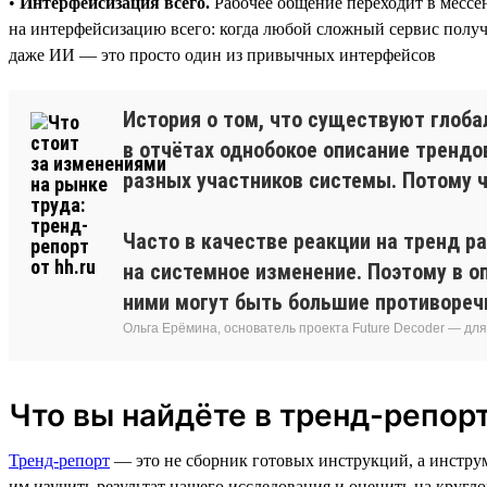
•
Интерфейсизация всего.
Рабочее общение переходит в мессе
на интерфейсизацию всего: когда любой сложный сервис получа
даже ИИ — это просто один из привычных интерфейсов
История о том, что существуют глоба
в отчётах однобокое описание трендо
разных участников системы. Потому ч
Часто в качестве реакции на тренд р
на системное изменение. Поэтому в о
ними могут быть большие противореч
Ольга Ерёмина, основатель проекта Future Decoder — дл
Что вы найдёте в тренд-репорт
Тренд-репорт
— это не сборник готовых инструкций, а инстру
им изучить результат нашего исследования и оценить на кругло