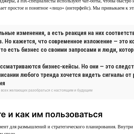
нджеры, а HR-специалисты используют чат-боты, чтобы быстро и
ет простое и понятное «лицо» (интерфейс). Мы привыкаем к эти
льные изменения, а есть реакция на них соответс
в. Но кажется, что современное изложение — это к
то есть бизнес со своими запросами и люди, кото
ассматриваются бизнес-кейсы. Но они — это следст
писании любого тренда хочется видеть сигналы от 
ия
я всех желающих разобраться с настоящим и будущим
е и как им пользоваться
мент для размышлений и стратегического планирования. Внутри
м столе.