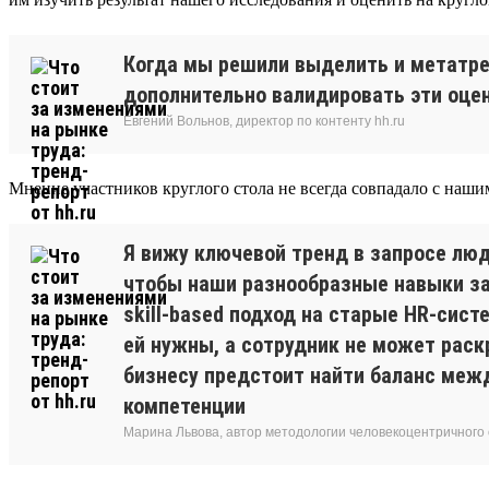
Когда мы решили выделить и метатре
дополнительно валидировать эти оцен
Евгений Вольнов, директор по контенту hh.ru
Мнение участников круглого стола не всегда совпадало с наши
Я вижу ключевой тренд в запросе люд
чтобы наши разнообразные навыки зам
skill-based подход на старые HR-сис
ей нужны, а сотрудник не может раск
бизнесу предстоит найти баланс межд
компетенции
Марина Львова, автор методологии человекоцентричного