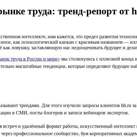
рынке труда: тренд-репорт от h
твенном интеллекте, нам кажется, это предел развития техноло
то иное, как психологический капкан с красивым названием — 
ё как ловушку, заставляющую нас недооценивать будущее и дел
ынок труда в России и мире»
мы столкнулись с иллюзией конца и
ительно масштабные тенденции, которые определяют будущее на
называют трендами. Для этого изучили запросы клиентов hh.ru 
кации в СМИ, посты блогеров и записи вебинаров экспертов.
ля встреч и удалённый формат работы, искусственный интеллек
через профессиональное сообщество, бум корпоративных академ