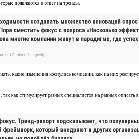
торые появляются в ответ на тренды.
бходимости создавать множество инноваций спрос
 Пора сместить фокус с вопроса «Насколько эффек
ка многие компании живут в парадигме, где успех
nford Center of Longevity
нять, какие изменения коснулись компании, как на них реагиру
, так как стимулирует разных специалистов на равных описать в
фокус. Тренд-репорт подсказывает, что популярн
 фреймворк, который внедряют в других организаци
елым, но подойдёт бизнесу