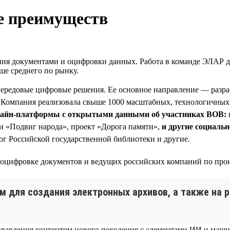
е преимуществ
ия документами и оцифровки данных. Работа в команде ЭЛАР дае
ше среднего по рынку.
 передовые цифровые решения. Ее основное направление — разра
 Компания реализовала свыше 1000 масштабных, технологичных
лайн-платформы с открытыми данными об участниках ВОВ:
 «Подвиг народа», проект «Дорога памяти»,
и другие социаль
ог Российской государственной библиотеки и другие.
 оцифровке документов и ведущих российских компаний по пр
 для создания электронных архивов, а также на 
авления контентом нового поколения с элементами ИИ и машин