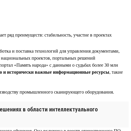
т ряд преимуществ: стабильность, участие в проектах
ботка и поставка технологий для управления документами,
 национальных проектов, портальных решений
портал «Память народа» с данными о судьбах более 30 млн
но и исторически важные информационные ресурсы
, такие
оизводству промышленного сканирующего оборудования.
решениях в области интеллектуального
ного обучения. Она включена в реестр отечественного ПО