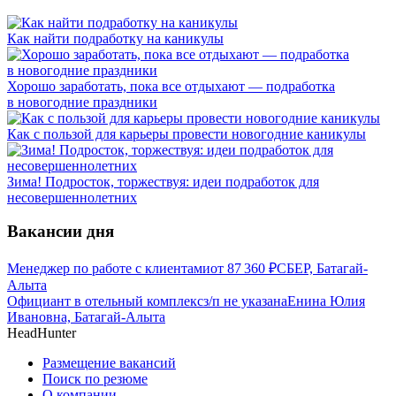
Как найти подработку на каникулы
Хорошо заработать, пока все отдыхают — подработка
в новогодние праздники
Как с пользой для карьеры провести новогодние каникулы
Зима! Подросток, торжествуя: идеи подработок для
несовершеннолетних
Вакансии дня
Менеджер по работе с клиентами
от
87 360
₽
СБЕР, Батагай-
Алыта
Официант в отельный комплекс
з/п не указана
Енина Юлия
Ивановна, Батагай-Алыта
HeadHunter
Размещение вакансий
Поиск по резюме
О компании