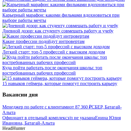
Карьерный марафон: какими фильмами вдохновиться при
выборе работы мечты
Дневной дозор: как студенту совмещать работу и учебу
Какие профессии подойдут интровертам
Легкий старт: топ-5 профессий с высоким доходом
Куда пойти работать после окончания школы: топ
востребованных рабочих профессий
15 навыков геймера, которые помогут построить карьеру
Вакансии дня
Менеджер по работе с клиентами
от
87 360
₽
СБЕР, Батагай-
Алыта
Официант в отельный комплекс
з/п не указана
Енина Юлия
Ивановна, Батагай-Алыта
HeadHunter