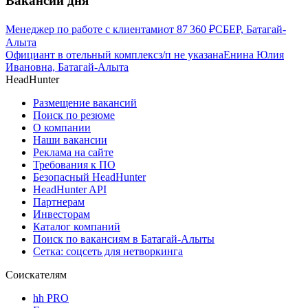
Вакансии дня
Менеджер по работе с клиентами
от
87 360
₽
СБЕР, Батагай-
Алыта
Официант в отельный комплекс
з/п не указана
Енина Юлия
Ивановна, Батагай-Алыта
HeadHunter
Размещение вакансий
Поиск по резюме
О компании
Наши вакансии
Реклама на сайте
Требования к ПО
Безопасный HeadHunter
HeadHunter API
Партнерам
Инвесторам
Каталог компаний
Поиск по вакансиям в Батагай-Алыты
Сетка: соцсеть для нетворкинга
Соискателям
hh PRO