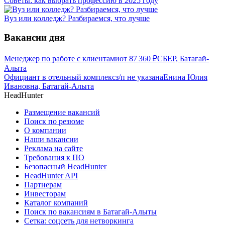
Советы: как выбрать профессию в 2025 году
Вуз или колледж? Разбираемся, что лучше
Вакансии дня
Менеджер по работе с клиентами
от
87 360
₽
СБЕР, Батагай-
Алыта
Официант в отельный комплекс
з/п не указана
Енина Юлия
Ивановна, Батагай-Алыта
HeadHunter
Размещение вакансий
Поиск по резюме
О компании
Наши вакансии
Реклама на сайте
Требования к ПО
Безопасный HeadHunter
HeadHunter API
Партнерам
Инвесторам
Каталог компаний
Поиск по вакансиям в Батагай-Алыты
Сетка: соцсеть для нетворкинга