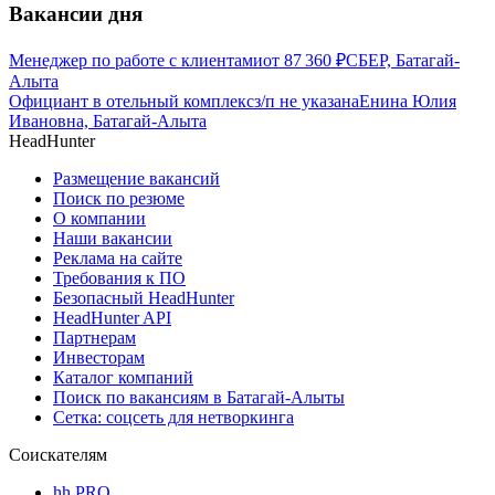
Вакансии дня
Менеджер по работе с клиентами
от
87 360
₽
СБЕР, Батагай-
Алыта
Официант в отельный комплекс
з/п не указана
Енина Юлия
Ивановна, Батагай-Алыта
HeadHunter
Размещение вакансий
Поиск по резюме
О компании
Наши вакансии
Реклама на сайте
Требования к ПО
Безопасный HeadHunter
HeadHunter API
Партнерам
Инвесторам
Каталог компаний
Поиск по вакансиям в Батагай-Алыты
Сетка: соцсеть для нетворкинга
Соискателям
hh PRO