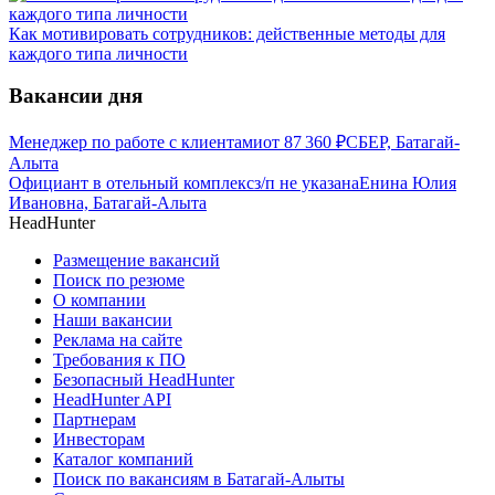
Как мотивировать сотрудников: действенные методы для
каждого типа личности
Вакансии дня
Менеджер по работе с клиентами
от
87 360
₽
СБЕР, Батагай-
Алыта
Официант в отельный комплекс
з/п не указана
Енина Юлия
Ивановна, Батагай-Алыта
HeadHunter
Размещение вакансий
Поиск по резюме
О компании
Наши вакансии
Реклама на сайте
Требования к ПО
Безопасный HeadHunter
HeadHunter API
Партнерам
Инвесторам
Каталог компаний
Поиск по вакансиям в Батагай-Алыты