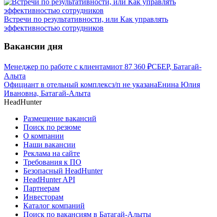
Встречи по результативности, или Как управлять
эффективностью сотрудников
Вакансии дня
Менеджер по работе с клиентами
от
87 360
₽
СБЕР, Батагай-
Алыта
Официант в отельный комплекс
з/п не указана
Енина Юлия
Ивановна, Батагай-Алыта
HeadHunter
Размещение вакансий
Поиск по резюме
О компании
Наши вакансии
Реклама на сайте
Требования к ПО
Безопасный HeadHunter
HeadHunter API
Партнерам
Инвесторам
Каталог компаний
Поиск по вакансиям в Батагай-Алыты